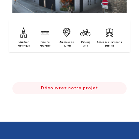
Quartier
Piscine
Au coeur de
Parking
Accès aux transports
historique
naturelle
Tournai
vélo
publics
Découvrez notre projet