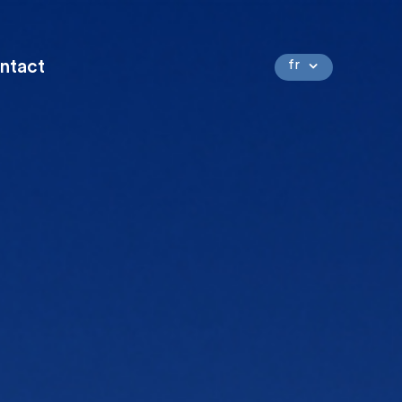
ntact
fr
en
nl