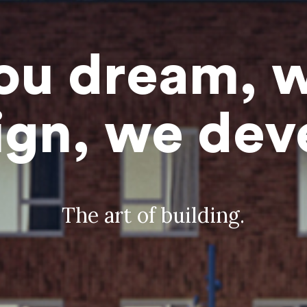
ou dream, 
ign, we dev
The art of building.