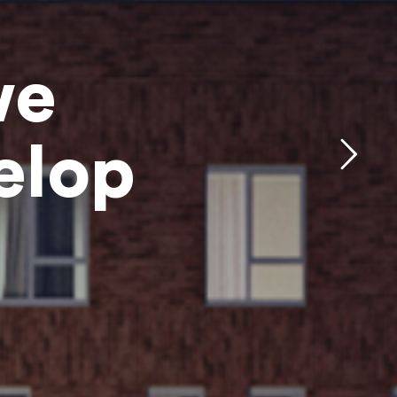
we
elop